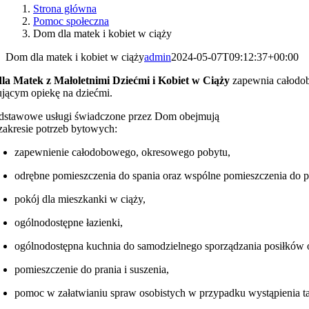
Strona główna
Pomoc społeczna
Dom dla matek i kobiet w ciąży
Dom dla matek i kobiet w ciąży
admin
2024-05-07T09:12:37+00:00
a Matek z Małoletnimi Dziećmi i Kobiet w Ciąży
zapewnia całodob
jącym opiekę na dziećmi.
dstawowe usługi świadczone przez Dom obejmują
zakresie potrzeb bytowych:
zapewnienie całodobowego, okresowego pobytu,
odrębne pomieszczenia do spania oraz wspólne pomieszczenia do 
pokój dla mieszkanki w ciąży,
ogólnodostępne łazienki,
ogólnodostępna kuchnia do samodzielnego sporządzania posiłków o
pomieszczenie do prania i suszenia,
pomoc w załatwianiu spraw osobistych w przypadku wystąpienia ta