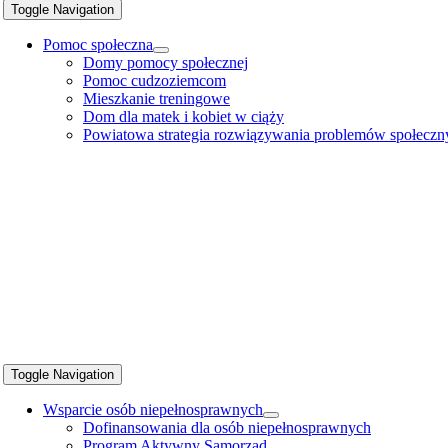
Toggle Navigation
Pomoc społeczna
Domy pomocy społecznej
Pomoc cudzoziemcom
Mieszkanie treningowe
Dom dla matek i kobiet w ciąży
Powiatowa strategia rozwiązywania problemów społeczn
Toggle Navigation
Wsparcie osób niepełnosprawnych
Dofinansowania dla osób niepełnosprawnych
Program Aktywny Samorząd