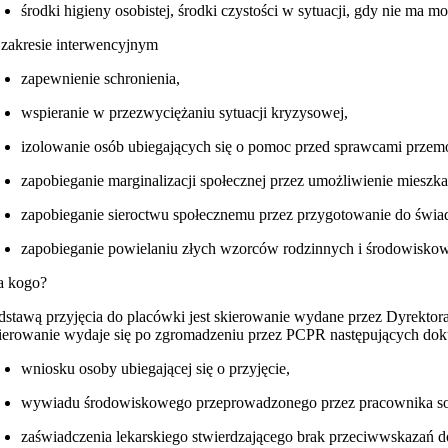
środki higieny osobistej, środki czystości w sytuacji, gdy nie ma 
zakresie interwencyjnym
zapewnienie schronienia,
wspieranie w przezwyciężaniu sytuacji kryzysowej,
izolowanie osób ubiegających się o pomoc przed sprawcami przem
zapobieganie marginalizacji społecznej przez umożliwienie mieszk
zapobieganie sieroctwu społecznemu przez przygotowanie do świado
zapobieganie powielaniu złych wzorców rodzinnych i środowiskow
a kogo?
dstawą przyjęcia do placówki jest skierowanie wydane przez Dyrekt
ierowanie wydaje się po zgromadzeniu przez PCPR następujących do
wniosku osoby ubiegającej się o przyjęcie,
wywiadu środowiskowego przeprowadzonego przez pracownika soc
zaświadczenia lekarskiego stwierdzającego brak przeciwwskazań