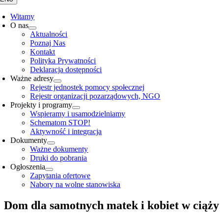
Witamy
O nas
Aktualności
Poznaj Nas
Kontakt
Polityka Prywatności
Deklaracja dostępności
Ważne adresy
Rejestr jednostek pomocy społecznej
Rejestr organizacji pozarządowych, NGO
Projekty i programy
Wspieramy i usamodzielniamy
Schematom STOP!
Aktywność i integracja
Dokumenty
Ważne dokumenty
Druki do pobrania
Ogłoszenia
Zapytania ofertowe
Nabory na wolne stanowiska
Dom dla samotnych matek i kobiet w ciąży