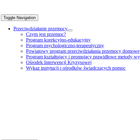
Toggle Navigation
Przeciwdziałanie przemocy
Czym jest przemoc?
Program korekcyjno-edukacyjny
Program psychologiczno-terapeutyczny
Powiatowy program przeciwdziałania przemocy domowe
Program kształtujący i promujący prawidłowe metody 
Ośrodek Interwencji Kryzysowej
Wykaz instytucji i ośrodków świadczących pomoc